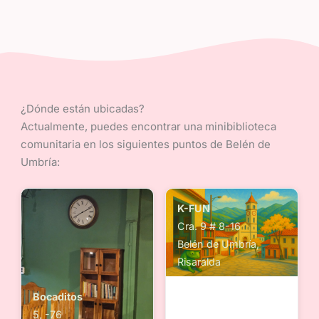
¿Dónde están ubicadas?
Actualmente, puedes encontrar una minibiblioteca
comunitaria en los siguientes puntos de Belén de
Umbría:
K-FUN
Cra. 9 # 8-16
Belén de Umbría,
Risaralda
Bocaditos
5, -76