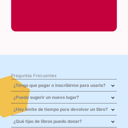
Preguntas Frecuentes
¿Tengo que pagar o inscribirme para usarla?
No.
El servicio es gratuito y sin trámites.
¿Puedo sugerir un nuevo lugar?
Solo pedimos respeto: cuida los libros y el
¡Sí! Escríbenos por correo o redes con la
espacio para que otros también disfruten.
¿Hay límite de tiempo para devolver un libro?
dirección exacta y por qué crees que sería
No establecemos plazos. Te invitamos a leer
un buen sitio; evaluamos seguridad, tránsito
¿Qué tipo de libros puedo donar?
con calma y
retornar
el libro (o donar otro)