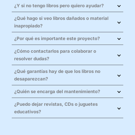
peatonal y cercanía a centros educativos.
Libros completos, en buen estado y de
tan pronto termines para que siga
¿Y si no tengo libros pero quiero ayudar?
cualquier género
: infantil, novela,
circulando.
Puedes
difundir
el proyecto,
apadrinar
la
divulgación, poesía, cómic… Evita
¿Qué hago si veo libros dañados o material
construcción de una caseta, ofrecerte para
enciclopedias muy antiguas o material con
inapropiado?
reparar
o limpiar espacios, o participar en
páginas sueltas.
Retíralo y avísanos. Reciclamos ejemplares
nuestras actividades de fomento lector.
¿Por qué es importante este proyecto?
irreparables y revisamos contenido que no
Porque acerca la lectura a todas las edades,
sea apto para público general.
¿Cómo contactarlos para colaborar o
crea sentido de comunidad y fomenta la
resolver dudas?
creatividad y el pensamiento crítico en
Escríbenos a
contacto@labdeletras.com
o
Belén de Umbría.
¿Qué garantías hay de que los libros no
envíanos un mensaje directo en Instagram:
desaparezcan?
@laboratorio_letras
.
No hay candados: confiamos en la
¿Quién se encarga del mantenimiento?
responsabilidad compartida
. La experiencia
Nuestro equipo se encarga de mantener las
mundial muestra que, con participación
¿Puedo dejar revistas, CDs o juguetes
minibibliotecas lo mejor posible, dentro de
activa, la mayoría de los libros regresan o
educativos?
los recursos que tenemos disponibles. Sin
son reemplazados por otros.
Sí,
todo lo que se quiera compartir es
embargo, esto es un esfuerzo colectivo:
bienvenido
, siempre que sea algo que otras
cualquier persona puede ayudar
, y toda